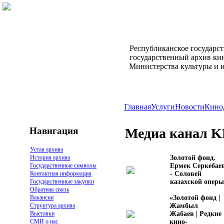
Республиканское государс
государственный архив ки
Министерства культуры и 
Главная
Услуги
Новости
Кино
Навигация
Медиа канал 
Устав архива
Золотой фонд.
История архива
Ермек Серкебае
Государственные символы
- Соловей
Контактная информация
казахской оперы
Государственные закупки
Обратная связь
«Золотой фонд |
Вакансии
Жамбыл
Структура архива
Жабаев | Редкие
Выставки
кино-
СМИ о нас