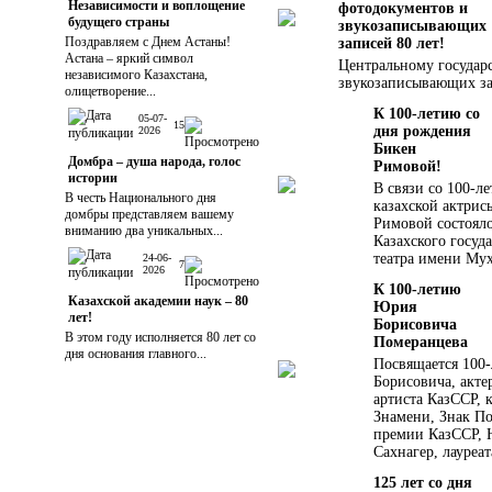
Независимости и воплощение
фотодокументов и
будущего страны
звукозаписывающих
Поздравляем с Днем Астаны!
записей 80 лет!
Астана – яркий символ
Центральному государ
независимого Казахстана,
звукозаписывающих за
олицетворение...
К 100-летию со
05-07-
15
дня рождения
2026
Бикен
Домбра – душа народа, голос
Римовой!
истории
В связи со 100-л
В честь Национального дня
казахской актрис
домбры представляем вашему
Римовой состоял
вниманию два уникальных...
Казахского госуд
театра имени Мух
24-06-
7
2026
К 100-летию
Казахской академии наук – 80
Юрия
лет!
Борисовича
В этом году исполняется 80 лет со
Померанцева
дня основания главного...
Посвящается 100
Борисовича, акте
артиста КазССР, 
Знамени, Знак По
премии КазССР, 
Сахнагер, лауре
125 лет со дня