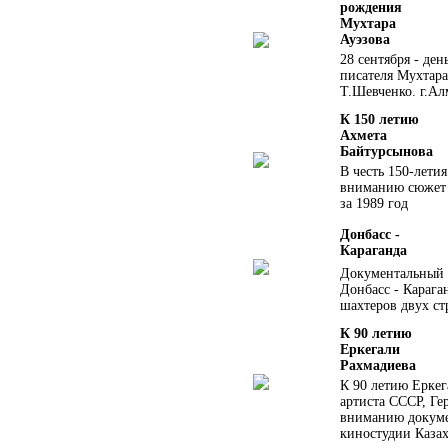
рождения
Мухтара
Ауэзова
28 сентября - де
писателя Мухтар
Т.Шевченко. г.Ал
К 150 летию
Ахмета
Байтурсынова
В честь 150-лети
вниманию сюжет 
за 1989 год
Донбасс -
Караганда
Документальный 
Донбасс - Карага
шахтеров двух ст
К 90 летию
Еркегали
Рахмадиева
К 90 летию Еркег
артиста СССР, Ге
вниманию докуме
киностудии Каза