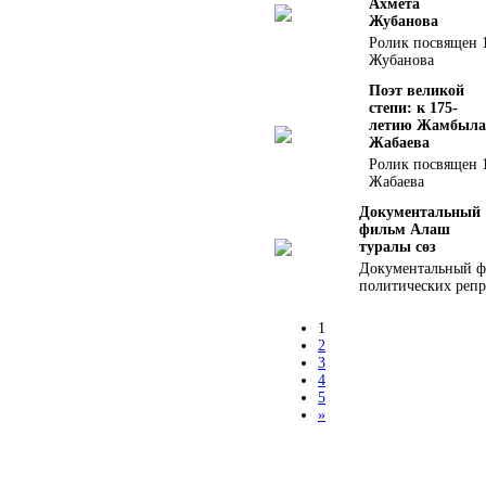
Ахмета
Жубанова
Ролик посвящен 
Жубанова
Поэт великой
степи: к 175-
летию Жамбыла
Жабаева
Ролик посвящен 
Жабаева
Документальный
фильм Алаш
туралы сөз
Документальный ф
политических репре
1
2
3
4
5
»