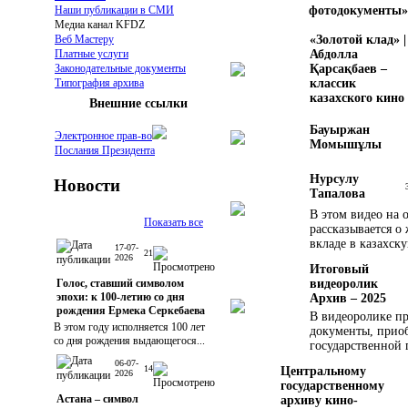
фотодокументы»
Наши публикации в СМИ
Медиа канал KFDZ
«Золотой клад» |
Веб Мастеру
Абдолла
Платные услуги
Қарсақбаев –
Законодательные документы
классик
Типография архива
казахского кино
Внешние ссылки
Бауыржан
Электронное прав-во
Момышұлы
Послания Президента
Нурсулу
Новости
Тапалова
В этом видео на 
Показать все
рассказывается о
вкладе в казахск
17-07-
21
2026
Итоговый
видеоролик
Голос, ставший символом
эпохи: к 100-летию со дня
Архив – 2025
рождения Ермека Серкебаева
В видеоролике п
В этом году исполняется 100 лет
документы, прио
со дня рождения выдающегося...
государственной
06-07-
14
Центральному
2026
государственному
Астана – символ
архиву кино-