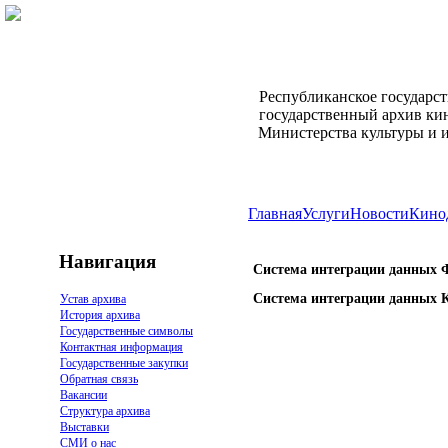
Республиканское государс
государственный архив ки
Министерства культуры и 
Главная
Услуги
Новости
Кино
Навигация
Система интеграции данных 
Система интеграции данных 
Устав архива
История архива
Государственные символы
Контактная информация
Государственные закупки
Обратная связь
Вакансии
Структура архива
Выставки
СМИ о нас