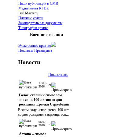
Наши публикации в СМИ
Медиа канал KFDZ
Веб Мастеру
Платные услуги
Законодательные документы
Типография архива
Внешние ссылки
Электронное прав-во
Послания Президента
Новости
Показать все
17-07-
21
2026
Голос, ставший символом
эпохи: к 100-летию со дня
рождения Ермека Серкебаева
В этом году исполняется 100 лет
со дня рождения выдающегося...
06-07-
14
2026
Астана – символ