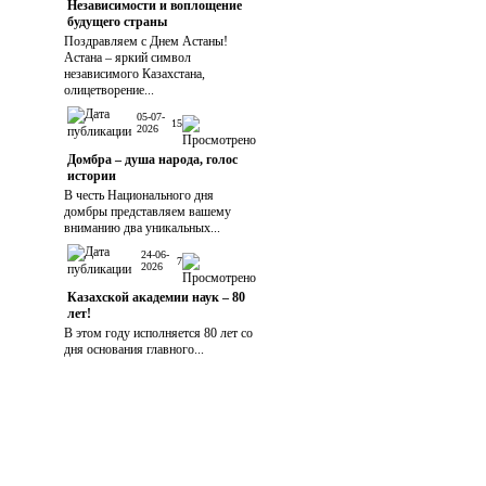
Независимости и воплощение
будущего страны
Поздравляем с Днем Астаны!
Астана – яркий символ
независимого Казахстана,
олицетворение...
05-07-
15
2026
Домбра – душа народа, голос
истории
В честь Национального дня
домбры представляем вашему
вниманию два уникальных...
24-06-
7
2026
Казахской академии наук – 80
лет!
В этом году исполняется 80 лет со
дня основания главного...