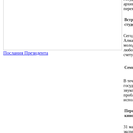
архи
пере
Встр
студ
Сего
Алма
моло
любо
Послания Президента
счету
Сем
В те
госу
звук
проб
испо
Пер
кин
31 м
эксп