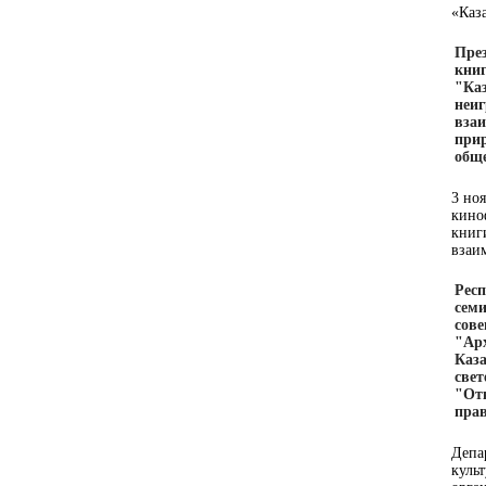
«Каз
Пре
кни
"Каз
неиг
вза
при
общ
3 но
кино
книг
взаи
Рес
семи
сов
"Ар
Каза
свет
"От
пра
Депа
куль