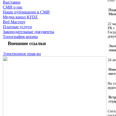
стол
Выставки
СМИ о нас
Под
Наши публикации в СМИ
Мем
Медиа канал KFDZ
Веб Мастеру
22 м
Платные услуги
РК с
Законодательные документы
Госу
Типография архива
доку
Внешние ссылки
Экс
лек
Электронное прав-во
24 а
Нов
пост
На г
ауди
Встр
студ
Согл
госу