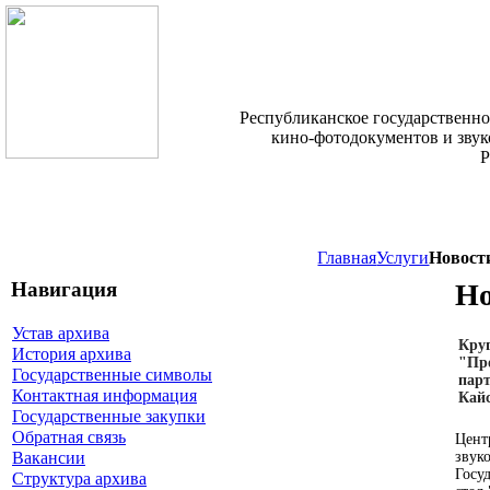
Республиканское государственн
кино-фотодокументов и зву
Р
Главная
Услуги
Новост
Навигация
Но
Устав архива
Кру
История архива
"Пр
Государственные символы
пар
Контактная информация
Кай
Государственные закупки
Обратная связь
Цент
Вакансии
звук
Госу
Структура архива